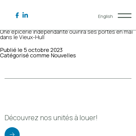
Auteur/autrice :
SEOPop
Community, connection and collectivity at We 3
English
Publié le
8 juin 2026
Catégorisé comme
Nouvelles
Une épicerie indépendante ouvrira ses portes en mai
dans le Vieux-Hull
Qui nous sommes
Publié le
5 octobre 2023
Expertises
Catégorisé comme
Nouvelles
Notre impact
Partenaires
Actifs
Commercial
Résidentiel
Hôtelier
Restauration
Découvrez nos unités à louer!
Commercial à louer
Blogue