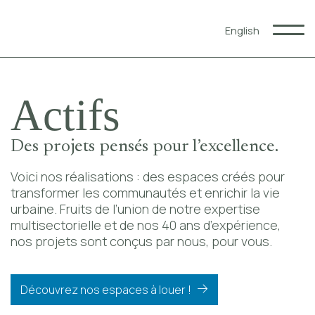
English
Qui nous sommes
Actifs
Expertises
Notre impact
Partenaires
Des projets pensés pour l’excellence.
Actifs
Voici nos réalisations : des espaces créés pour
transformer les communautés et enrichir la vie
Commercial
urbaine. Fruits de l’union de notre expertise
Résidentiel
multisectorielle et de nos 40 ans d’expérience,
Hôtelier
nos projets sont conçus par nous, pour vous.
Restauration
Commercial à louer
Blogue
Découvrez nos espaces à louer !
Carrières