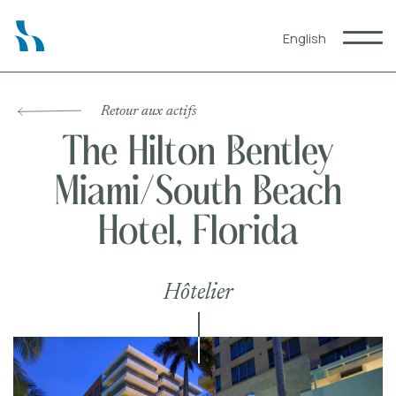
English
Qui nous sommes
Retour aux actifs
Expertises
The Hilton Bentley
Notre impact
Partenaires
Miami/South Beach
Actifs
Hotel, Florida
Commercial
Résidentiel
Hôtelier
Hôtelier
Restauration
Commercial à louer
Blogue
Carrières