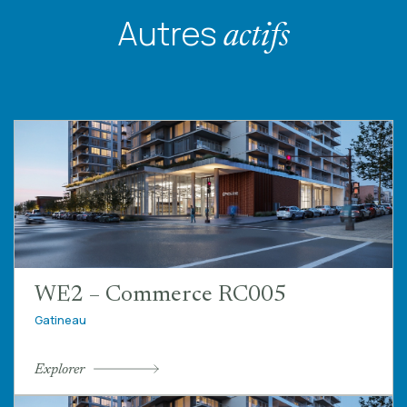
Autres
actifs
WE2 – Commerce RC005
Gatineau
Explorer