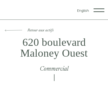
English
Qui nous sommes
Retour aux actifs
Expertises
620 boulevard
Notre impact
Partenaires
Maloney Ouest
Actifs
Commercial
Commercial
Résidentiel
Hôtelier
Restauration
Commercial à louer
Blogue
Carrières